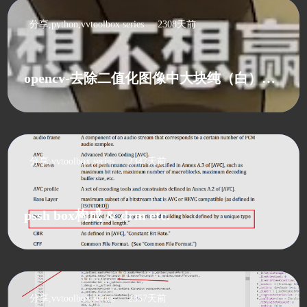
分享,python,vvtoolbox series
2308天前
opencv-去除二值化图像中大块纯（白）色的方法
分享,vvtoolbox series
2347天前
pssh box构成 & drm etc.
分享,vvtoolbox series
2357天前