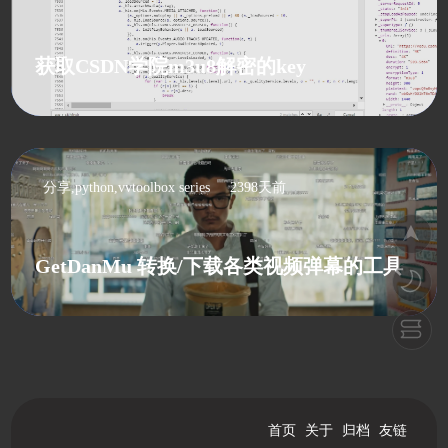
获取CSDN学院m3u8解密的key
分享,python,vvtoolbox series
2398天前
GetDanMu 转换/下载各类视频弹幕的工具
首页
关于
归档
友链