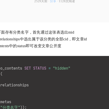
2529天前 ·
分享
· 1128次阅读
metas下面存有分类名字，首先通过这张表选出mid
_relationships中选出属于该分类的全部cid，即文章id
contents中的status即可改变文章公开度
ho_contents 
SET
STATUS
=
"hidden"
(
(
"分类名字"
)
)
;