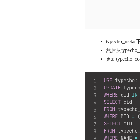
typecho_
然后从typecho
更新typecho_
USE
 typecho
;
UPDATE
 typec
WHERE
 cid 
IN
SELECT
FROM
WHERE
 MID 
=
SELECT
FROM
WHERE
 NAME 
=