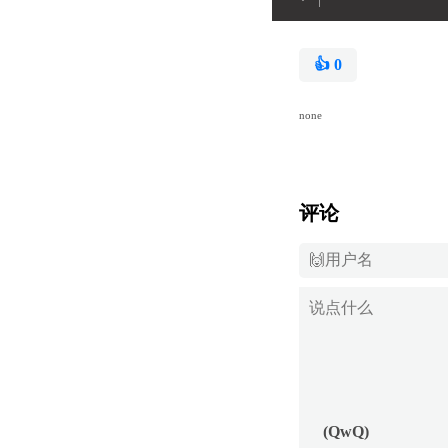
👍
0
none
评论
(QwQ)