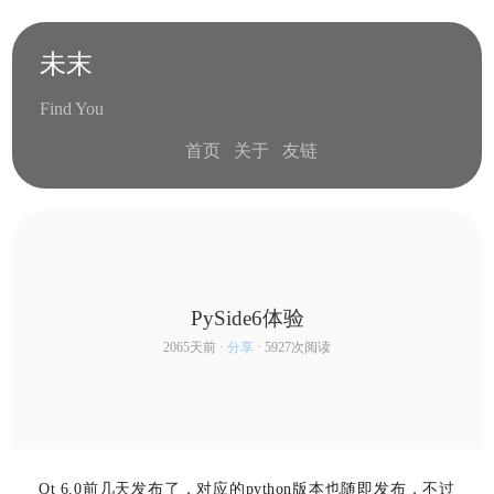
未末
Find You
首页
关于
友链
PySide6体验
2065天前 ·
分享
· 5927次阅读
series
Qt 6.0前几天发布了，对应的python版本也随即发布，不过