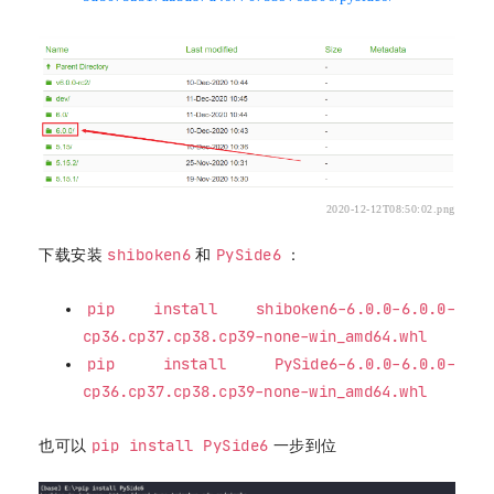
2020-12-12T08:50:02.png
shiboken6
PySide6
下载安装
和
：
pip install shiboken6-6.0.0-6.0.0-
cp36.cp37.cp38.cp39-none-win_amd64.whl
pip install PySide6-6.0.0-6.0.0-
cp36.cp37.cp38.cp39-none-win_amd64.whl
pip install PySide6
也可以
一步到位