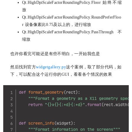
Qt.HighDpiScaleFactorRoundingPolicy.Floor 始终不缩
放
Qt.HighDpiScaleFactorRoundingPolicy.RoundPreferFloo
r 设备像素比0.75及以上的，进行缩放
Qt.HighDpiScaleFactorRoundingPolicy.PassThrough 不
缩放
也许你看完可能还是有些不明白，一开始我也是
然后找到官方
widgetgallery.py
这个案例，取了部分代码，如
下，可以配合这个运行你的GUI，看看各个情况的效果
Copy
def
format_geometry
(
rect
)
:
"""Format a geometry as a X11 geometry spec
return
"{}x{}{:+d}{:+d}"
.
format
(
rect
.
width
(
def
screen_info
(
widget
)
:
"""Format information on the screens"""