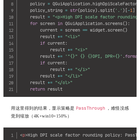
    policy 
=
 QGuiApplication
.
highDpiScaleFactor
    policy_string 
=
str
(
policy
)
.
split
(
'.'
)
[
-
1
]
    result 
=
"<p>High DPI scale factor rounding
for
 screen 
in
 QGuiApplication
.
screens
(
)
:
        current 
=
 screen 
==
 widget
.
screen
(
)
        result 
+=
"<li>"
if
 current
:
            result 
+=
"<i>"
        result 
+=
'"{}" {} {}DPI, DPR={}'
.
forma
if
 current
:
            result 
+=
"</i>"
        result 
+=
"</li>"
    result 
+=
"</ol>"
return
 result
PassThrough
用这里得到的结果，显示策略是
，难怪没感
觉到缩放（4K+win10+150%）
Copy
<
p
>
High DPI scale factor rounding policy: PassT