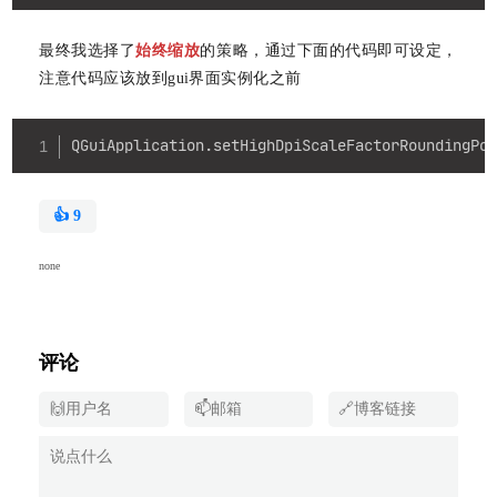
最终我选择了
始终缩放
的策略，通过下面的代码即可设定，
注意代码应该放到gui界面实例化之前
Copy
QGuiApplication
.
setHighDpiScaleFactorRoundingPo
👍
9
none
评论