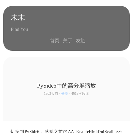
未末
Find You
首页
关于
友链
PySide6中的高分屏缩放
1953天前 ·
分享
· 4613次阅读
series
切换到PySide6，感觉之前的AA_EnableHighDpiScaling不