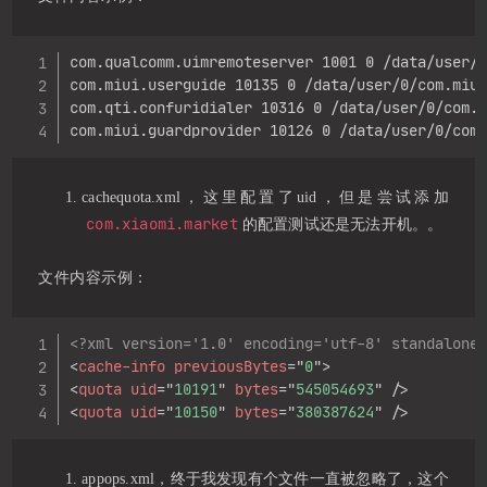
Copy
com.qualcomm.uimremoteserver 1001 0 /data/user/0
com.miui.userguide 10135 0 /data/user/0/com.miui
com.qti.confuridialer 10316 0 /data/user/0/com.q
com.miui.guardprovider 10126 0 /data/user/0/com
cachequota.xml，这里配置了uid，但是尝试添加
com.xiaomi.market
的配置测试还是无法开机。。
文件内容示例：
Copy
<?xml version='1.0' encoding='utf-8' standalone
<
cache-info
previousBytes
=
"
0
"
>
<
quota
uid
=
"
10191
"
bytes
=
"
545054693
"
/>
<
quota
uid
=
"
10150
"
bytes
=
"
380387624
"
/>
appops.xml，终于我发现有个文件一直被忽略了，这个