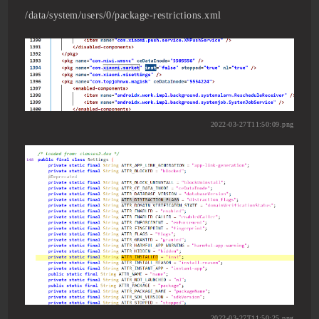
/data/system/users/0/package-restrictions.xml
2022-03-27T11:50:09.png
2022-03-27T11:50:25.png