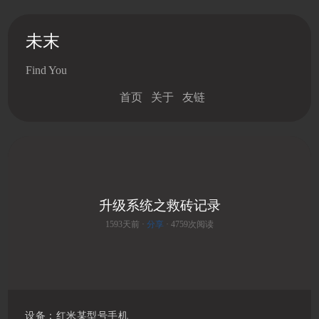
未末
Find You
首页
关于
友链
升级系统之救砖记录
1593天前 ·
分享
· 4759次阅读
series
设备：红米某型号手机