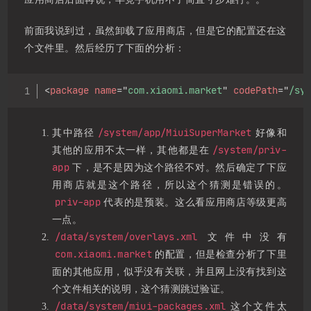
前面我说到过，虽然卸载了应用商店，但是它的配置还在这
个文件里。然后经历了下面的分析：
Copy
<
package
name
=
"
com.xiaomi.market
"
codePath
=
"
/sy
/system/app/MiuiSuperMarket
其中路径
好像和
/system/priv-
其他的应用不太一样，其他都是在
app
下，是不是因为这个路径不对。然后确定了下应
用商店就是这个路径，所以这个猜测是错误的。
priv-app
代表的是预装。这么看应用商店等级更高
一点。
/data/system/overlays.xml
文件中没有
com.xiaomi.market
的配置，但是检查分析了下里
面的其他应用，似乎没有关联，并且网上没有找到这
个文件相关的说明，这个猜测跳过验证。
/data/system/miui-packages.xml
这个文件太