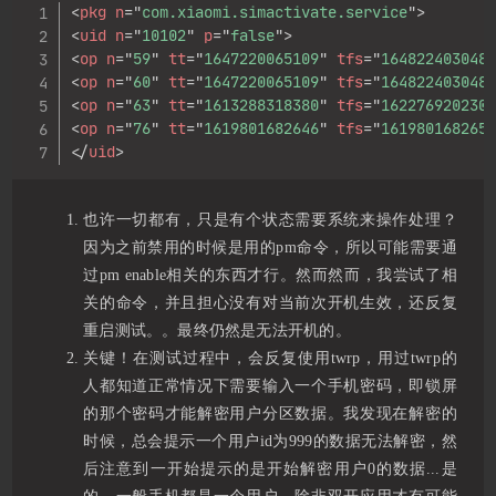
<
pkg
n
=
"
com.xiaomi.simactivate.service
"
>
<
uid
n
=
"
10102
"
p
=
"
false
"
>
<
op
n
=
"
59
"
tt
=
"
1647220065109
"
tfs
=
"
164822403048
<
op
n
=
"
60
"
tt
=
"
1647220065109
"
tfs
=
"
164822403048
<
op
n
=
"
63
"
tt
=
"
1613288318380
"
tfs
=
"
162276920230
<
op
n
=
"
76
"
tt
=
"
1619801682646
"
tfs
=
"
161980168265
</
uid
>
也许一切都有，只是有个状态需要系统来操作处理？
因为之前禁用的时候是用的pm命令，所以可能需要通
过pm enable相关的东西才行。然而然而，我尝试了相
关的命令，并且担心没有对当前次开机生效，还反复
重启测试。。最终仍然是无法开机的。
关键！在测试过程中，会反复使用twrp，用过twrp的
人都知道正常情况下需要输入一个手机密码，即锁屏
的那个密码才能解密用户分区数据。我发现在解密的
时候，总会提示一个用户id为999的数据无法解密，然
后注意到一开始提示的是开始解密用户0的数据...是