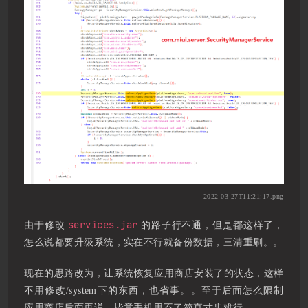
2022-03-27T11:21:17.png
services.jar
由于修改
的路子行不通，但是都这样了，
怎么说都要升级系统，实在不行就备份数据，三清重刷。。
现在的思路改为，让系统恢复应用商店安装了的状态，这样
不用修改/system下的东西，也省事。。至于后面怎么限制
应用商店后面再说，毕竟手机用不了简直寸步难行。。