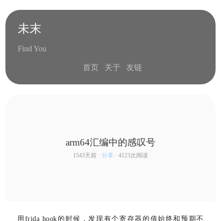
未末
Find You
首页
关于
友链
arm64汇编中的感叹号
1543天前 ·
分享
· 4123次阅读
series
用frida hook的时候，发现有个寄存器的值始终和预期不