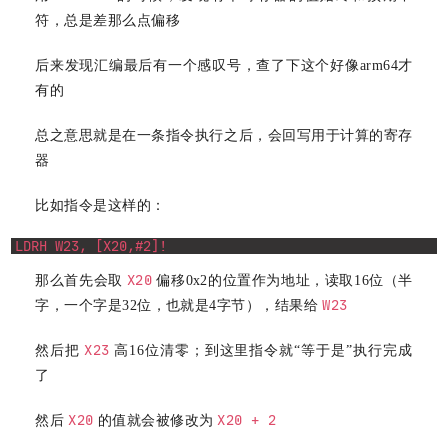
符，总是差那么点偏移
后来发现汇编最后有一个感叹号，查了下这个好像arm64才
有的
总之意思就是在一条指令执行之后，会回写用于计算的寄存
器
比如指令是这样的：
LDRH W23, [X20,#2]!
X20
那么首先会取
偏移0x2的位置作为地址，读取16位（半
W23
字，一个字是32位，也就是4字节），结果给
X23
然后把
高16位清零；到这里指令就“等于是”执行完成
了
X20
X20 + 2
然后
的值就会被修改为