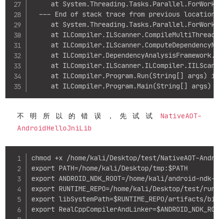
     at System.Threading.Tasks.Parallel.ForWorke
  --- End of stack trace from previous location 
     at System.Threading.Tasks.Parallel.ForWorke
     at ILCompiler.ILScanner.CompileMultiThreade
     at ILCompiler.ILScanner.ComputeDependencyNo
     at ILCompiler.DependencyAnalysisFramework.D
     at ILCompiler.ILScanner.ILCompiler.IILScann
     at ILCompiler.Program.Run(String[] args) in
     at ILCompiler.Program.Main(String[] args) 
NativeAOT-
不明所以的错误，先试试
AndroidHelloJniLib
Copy
chmod +x /home/kali/Desktop/test/NativeAOT-Andro
export PATH=/home/kali/Desktop/tmp:$PATH

export ANDROID_NDK_ROOT=/home/kali/android-ndk-r
export RUNTIME_REPO=/home/kali/Desktop/test/runt
export libSystemPath=$RUNTIME_REPO/artifacts/bin
export RealCppCompilerAndLinker=$ANDROID_NDK_ROO