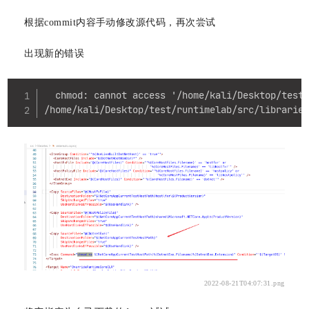
根据commit内容手动修改源代码，再次尝试
出现新的错误
Copy
  chmod: cannot access '/home/kali/Desktop/test/
/home/kali/Desktop/test/runtimelab/src/librarie
2022-08-21T04:07:31.png