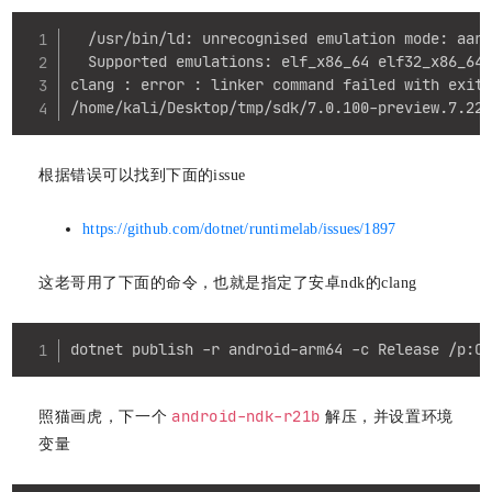
Copy
  /usr/bin/ld: unrecognised emulation mode: aarc
  Supported emulations: elf_x86_64 elf32_x86_64 
clang : error : linker command failed with exit 
/home/kali/Desktop/tmp/sdk/7.0.100-preview.7.22
根据错误可以找到下面的issue
https://github.com/dotnet/runtimelab/issues/1897
这老哥用了下面的命令，也就是指定了安卓ndk的clang
Copy
dotnet publish -r android-arm64 -c Release /p:C
android-ndk-r21b
照猫画虎，下一个
解压，并设置环境
变量