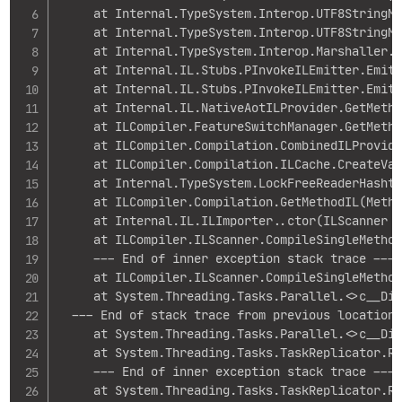
     at Internal.TypeSystem.Interop.UTF8StringMa
     at Internal.TypeSystem.Interop.UTF8StringMa
     at Internal.TypeSystem.Interop.Marshaller.E
     at Internal.IL.Stubs.PInvokeILEmitter.EmitI
     at Internal.IL.Stubs.PInvokeILEmitter.EmitI
     at Internal.IL.NativeAotILProvider.GetMetho
     at ILCompiler.FeatureSwitchManager.GetMetho
     at ILCompiler.Compilation.CombinedILProvide
     at ILCompiler.Compilation.ILCache.CreateVal
     at Internal.TypeSystem.LockFreeReaderHashta
     at ILCompiler.Compilation.GetMethodIL(Metho
     at Internal.IL.ILImporter..ctor(ILScanner c
     at ILCompiler.ILScanner.CompileSingleMethod
     --- End of inner exception stack trace ---

     at ILCompiler.ILScanner.CompileSingleMethod
     at System.Threading.Tasks.Parallel.<>c__Dis
  --- End of stack trace from previous location 
     at System.Threading.Tasks.Parallel.<>c__Dis
     at System.Threading.Tasks.TaskReplicator.Re
     --- End of inner exception stack trace ---

     at System.Threading.Tasks.TaskReplicator.Ru