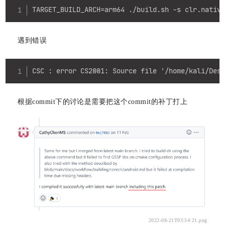
Copy
TARGET_BUILD_ARCH=arm64 ./build.sh -s clr.nativ
遇到错误
Copy
CSC : error CS2001: Source file '/home/kali/Des
根据commit下的讨论是需要把这个commit的补丁打上
2022-08-21T03:54:21.png