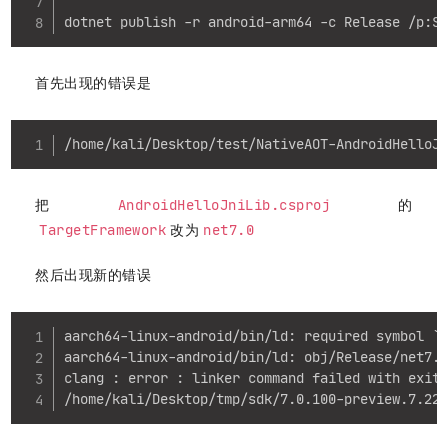
dotnet publish -r android-arm64 -c Release /p:S
首先出现的错误是
Copy
/home/kali/Desktop/test/NativeAOT-AndroidHelloJ
AndroidHelloJniLib.csproj
把
的
TargetFramework
net7.0
改为
然后出现新的错误
Copy
aarch64-linux-android/bin/ld: required symbol `N
aarch64-linux-android/bin/ld: obj/Release/net7.0
clang : error : linker command failed with exit 
/home/kali/Desktop/tmp/sdk/7.0.100-preview.7.22