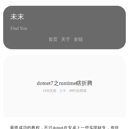
未末
Find You
首页
关于
友链
dotnet7之runtime瞎折腾
1450天前 ·
分享
· 4995次阅读
series
最终成功的教程，不过dotnet在安卓上一些实现缺失，有待