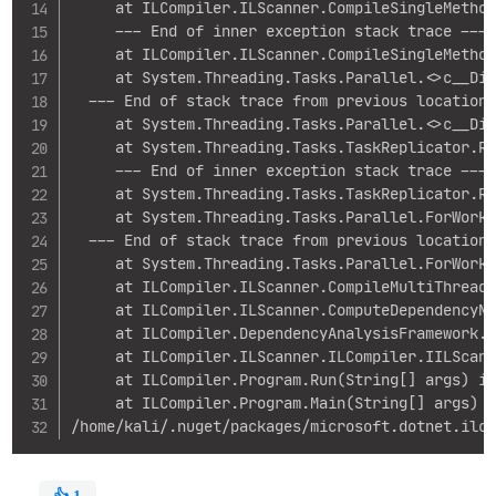
     at ILCompiler.ILScanner.CompileSingleMethod
     --- End of inner exception stack trace ---

     at ILCompiler.ILScanner.CompileSingleMethod
     at System.Threading.Tasks.Parallel.<>c__Dis
  --- End of stack trace from previous location 
     at System.Threading.Tasks.Parallel.<>c__Dis
     at System.Threading.Tasks.TaskReplicator.Re
     --- End of inner exception stack trace ---

     at System.Threading.Tasks.TaskReplicator.Ru
     at System.Threading.Tasks.Parallel.ForWorke
  --- End of stack trace from previous location 
     at System.Threading.Tasks.Parallel.ForWorke
     at ILCompiler.ILScanner.CompileMultiThreade
     at ILCompiler.ILScanner.ComputeDependencyNo
     at ILCompiler.DependencyAnalysisFramework.D
     at ILCompiler.ILScanner.ILCompiler.IILScann
     at ILCompiler.Program.Run(String[] args) in
     at ILCompiler.Program.Main(String[] args) i
/home/kali/.nuget/packages/microsoft.dotnet.ilc