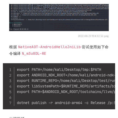
2022-08-21T04:32:52.png
NativeAOT-AndroidHelloJniLib
根据
尝试使用如下命
N_m3u8DL-RE
令编译
Copy
export PATH=/home/kali/Desktop/tmp:$PATH

export ANDROID_NDK_ROOT=/home/kali/android-ndk-r
export RUNTIME_REPO=/home/kali/Desktop/test/runt
export libSystemPath=$RUNTIME_REPO/artifacts/bin
export PATH=$ANDROID_NDK_ROOT/toolchains/llvm/pr
dotnet publish -r android-arm64 -c Release /p:S