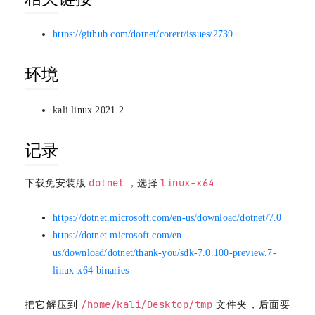
https://github.com/dotnet/corert/issues/2739
环境
kali linux 2021.2
记录
dotnet
linux-x64
下载免安装版
，选择
https://dotnet.microsoft.com/en-us/download/dotnet/7.0
https://dotnet.microsoft.com/en-
us/download/dotnet/thank-you/sdk-7.0.100-preview.7-
linux-x64-binaries
/home/kali/Desktop/tmp
把它解压到
文件夹，后面要