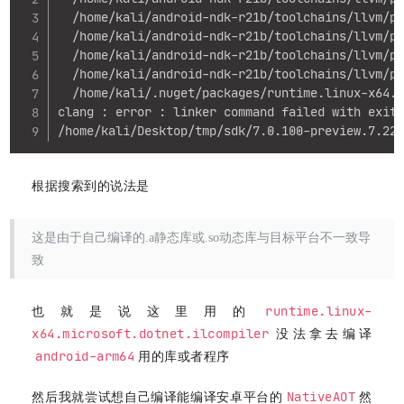
  /home/kali/android-ndk-r21b/toolchains/llvm/pr
  /home/kali/android-ndk-r21b/toolchains/llvm/pr
  /home/kali/android-ndk-r21b/toolchains/llvm/pr
  /home/kali/android-ndk-r21b/toolchains/llvm/pr
  /home/kali/.nuget/packages/runtime.linux-x64.m
clang : error : linker command failed with exit 
/home/kali/Desktop/tmp/sdk/7.0.100-preview.7.22
根据搜索到的说法是
这是由于自己编译的.a静态库或.so动态库与目标平台不一致导
致
runtime.linux-
也就是说这里用的
x64.microsoft.dotnet.ilcompiler
没法拿去编译
android-arm64
用的库或者程序
NativeAOT
然后我就尝试想自己编译能编译安卓平台的
然