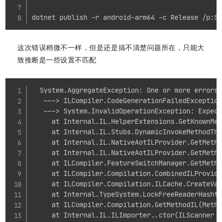
dotnet publish -r android-arm64 -c Release /p:S
这次错误稍微不一样，但是还是搞不清楚问题所在，只能大
致推断是一些设置不匹配
Copy
  System.AggregateException: One or more errors 
   ---> ILCompiler.CodeGenerationFailedException
   ---> System.InvalidOperationException: Expect
     at Internal.IL.HelperExtensions.GetKnownMet
     at Internal.IL.Stubs.DynamicInvokeMethodThu
     at Internal.IL.NativeAotILProvider.GetMetho
     at Internal.IL.NativeAotILProvider.GetMetho
     at ILCompiler.FeatureSwitchManager.GetMetho
     at ILCompiler.Compilation.CombinedILProvide
     at ILCompiler.Compilation.ILCache.CreateVal
     at Internal.TypeSystem.LockFreeReaderHashta
     at ILCompiler.Compilation.GetMethodIL(Metho
     at Internal.IL.ILImporter..ctor(ILScanner c