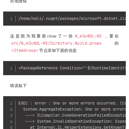
出现报错
Copy
/home/kali/.nuget/packages/microsoft.dotnet.ilc
N_m3u8DL-RE
这是因为我重新clone了一份
，要在
src/N_m3u8DL-RE/Directory.Build.props
的
<ItemGroup>
节点添加下面的信息
Copy
<PackageReference Condition="'$(RuntimeIdentifi
错误如下
Copy
EXEC : error : One or more errors occurred. (Cod
  System.AggregateException: One or more errors 
   ---> ILCompiler.CodeGenerationFailedException
   ---> System.InvalidOperationException: Expect
     at Internal.IL.HelperExtensions.GetKnownTyp